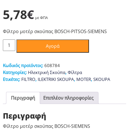
5,78
€
με ΦΠΑ
Φίλτρο μοτέρ σκούπας BOSCH-PITSOS-SIEMENS
Φίλτρο
Αγορά
μοτέρ
σκούπας
Bosch
Κωδικός προϊόντος:
608784
ORIGINAL
Κατηγορίες:
Ηλεκτρική Σκούπα
,
Φίλτρα
ποσότητα
Ετικέτες:
FILTRO
,
ILEKTRIKI SKOUPA
,
MOTER
,
SKOUPA
Περιγραφή
Επιπλέον πληροφορίες
Περιγραφή
Φίλτρο μοτέρ σκούπας BOSCH-SIEMENS