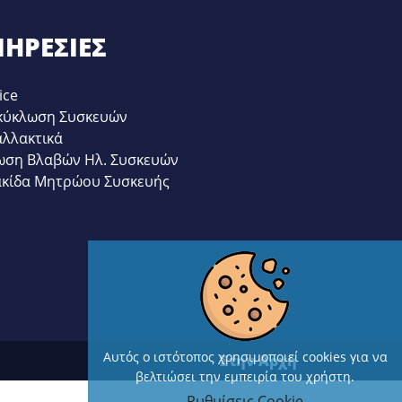
ΗΡΕΣΊΕΣ
ice
κύκλωση Συσκευών
αλλακτικά
ωση Βλαβών Ηλ. Συσκευών
ακίδα Μητρώου Συσκευής
Αυτός ο ιστότοπος χρησιμοποιεί cookies για να
Στην Αρχή
βελτιώσει την εμπειρία του χρήστη.
Ρυθμίσεις Cookie