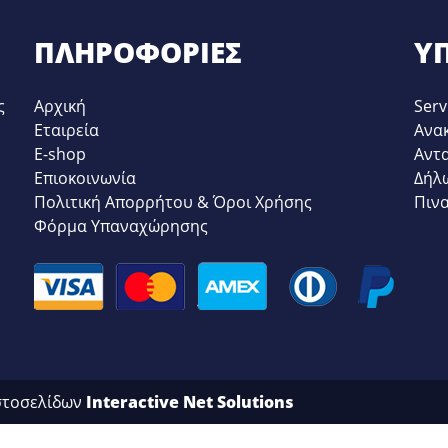
ΠΛΗΡΟΦΟΡΊΕΣ
ΥΠ
ς
Αρχική
Serv
Εταιρεία
Ανα
E-shop
Αντ
Επιοκοινωνία
Δήλ
Πολιτική Απορρήτου & Όροι Χρήσης
Πιν
Φόρμα Υπαναχώρησης
στοσελίδων
Interactive Net Solutions