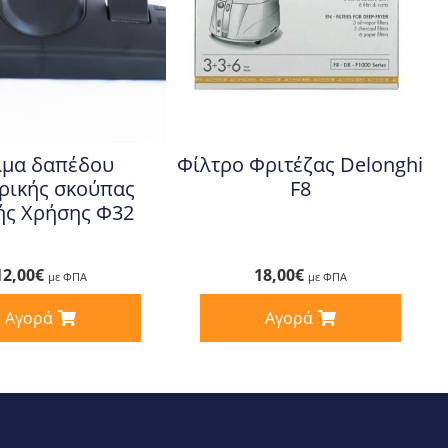
λμα δαπέδου
Φίλτρο Φριτέζας Delonghi
ρικής σκούπας
F8
ής Χρήσης Φ32
12,00
€
18,00
€
με ΦΠΑ
με ΦΠΑ
Αγορά
Αγορά