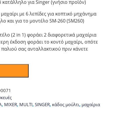
 κατάλληλο για Singer (γνήσιο προϊόν)
μαχαίρι με 6 λεπίδες για κοπτικό μηχάνημα
ληλο και για το μοντέλο SM-260 (SM260)
έλο (2 in 1) φοράει 2 διαφορετικά μαχαίρια
ερη έκδοση φοράει το κοντό μαχαίρι, οπότε
υ παλιού σας ανταλλακτικού πριν κάνετε
00071
κευές
A
,
MIXER
,
MULTI
,
SINGER
,
κάδος μούλτι
,
μαχαίρια