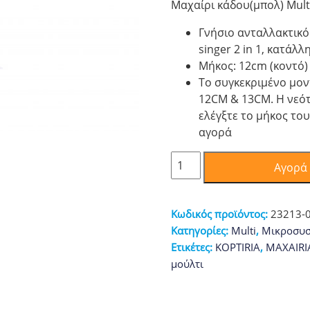
Μαχαίρι κάδου(μπoλ) Multi
Γνήσιο ανταλλακτικό 
singer 2 in 1, κατάλ
Μήκος: 12cm (κοντό)
Το συγκεκριμένο μοντ
12CM & 13CM. Η νεότ
ελέγξτε το μήκος το
αγορά
Μαχαίρι
Αγορά
κάδου(μπολ)
Multi
SINGER
Κωδικός προϊόντος:
23213-
ποσότητα
Κατηγορίες:
Multi
,
Μικροσυσ
Ετικέτες:
KOPTIRIA
,
MAXAIRI
μούλτι