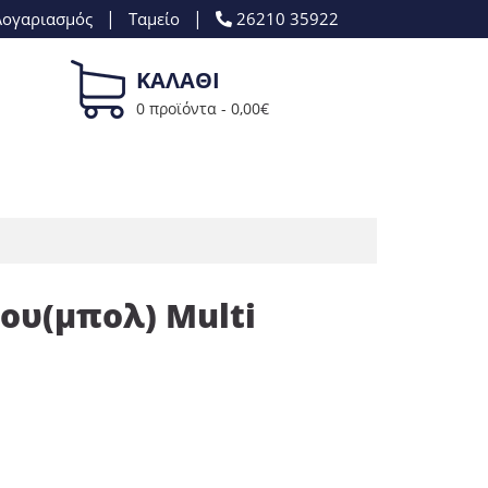
|
|
Λογαριασμός
Ταμείο
26210 35922
ΚΑΛΑΘΙ
0 προϊόντα -
0,00
€
ου(μπολ) Multi