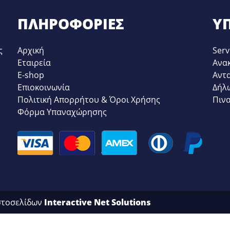
ΠΛΗΡΟΦΟΡΊΕΣ
ΥΠ
ς
Αρχική
Serv
Εταιρεία
Ανα
E-shop
Αντ
Επιοκοινωνία
Δήλ
Πολιτική Απορρήτου & Όροι Χρήσης
Πιν
Φόρμα Υπαναχώρησης
στοσελίδων
Interactive Net Solutions