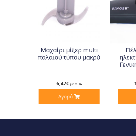
Μαχαίρι μίξερ multi
Πέ
παλαιού τύπου μακρύ
ηλεκτ
Γενικ
6,47
€
με ΦΠΑ
Αγορά