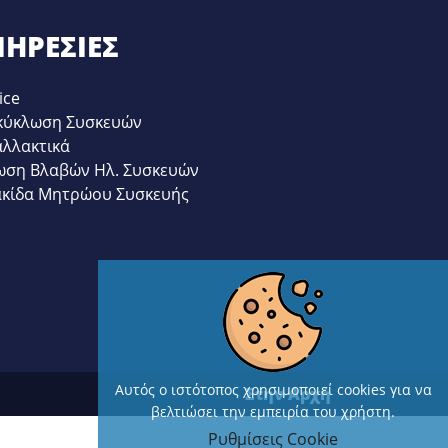
ΗΡΕΣΊΕΣ
ice
κύκλωση Συσκευών
αλλακτικά
ωση Βλαβών Ηλ. Συσκευών
ακίδα Μητρώου Συσκευής
Αυτός ο ιστότοπος χρησιμοποιεί cookies για να
Στην Αρχή
βελτιώσει την εμπειρία του χρήστη.
Ρυθμίσεις Cookie