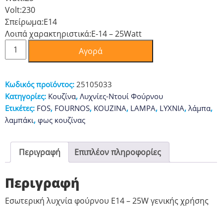
Volt:
230
Σπείρωμα:
Ε14
Λοιπά χαρακτηριστικά:
Ε-14 – 25Watt
Λυχνία
Αγορά
φούρνου
Ε14
-
Κωδικός προϊόντος:
25105033
25W
Κατηγορίες:
Κουζίνα
,
Λυχνίες-Ντουί Φούρνου
Γενικής
Ετικέτες:
FOS
,
FOURNOS
,
KOUZINA
,
LAMPA
,
LYXNIA
,
λάμπα
,
Χρήσης
λαμπάκι
,
φως κουζίνας
ποσότητα
Περιγραφή
Επιπλέον πληροφορίες
Περιγραφή
Εσωτερική λυχνία φούρνου Ε14 – 25W γενικής χρήσης