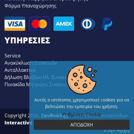
Φόρμα Υπαναχώρησης
ΥΠΗΡΕΣΊΕΣ
Service
Ανακύκλωση Συσκευών
Ανταλλακτικά
Δήλωση Βλαβών Ηλ. Συσκευών
Πινακίδα Μητρώου Συσκευής
Αυτός ο ιστότοπος χρησιμοποιεί cookies για να
βελτιώσει την εμπειρία του χρήστη.
Ρυθμίσεις Cookie
Copyright 2026,
Ξανθούλης
| Κατασκευή Ιστοσελίδων
Interactive Net Solutions
ΑΠΟΔΟΧΗ
Στην Αρχή