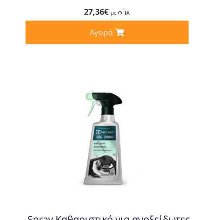
27,36
€
με ΦΠΑ
Αγορά
Spray Καθαριστικό για ανοξείδωτες