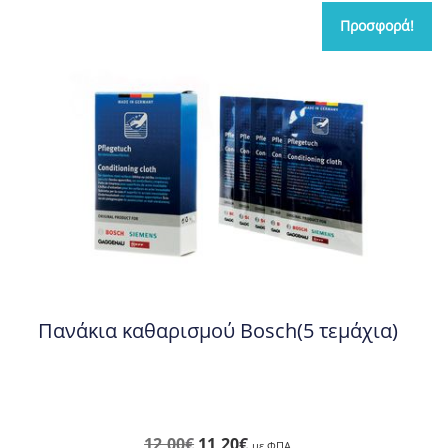
Προσφορά!
Πανάκια καθαρισμού Bosch(5 τεμάχια)
Original
Η
12,00
€
11,20
€
με ΦΠΑ