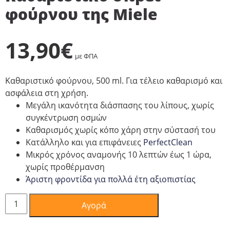
φούρνου της Miele
13,90
€
με ΦΠΑ
Καθαριστικό φούρνου, 500 ml. Για τέλειο καθαρισμό και
ασφάλεια στη χρήση.
Μεγάλη ικανότητα διάσπασης του λίπους, χωρίς
συγκέντρωση οσμών
Καθαρισμός χωρίς κόπο χάρη στην σύστασή του
Κατάλληλο και για επιφάνειες
PerfectClean
Μικρός χρόνος αναμονής 10 λεπτών έως 1 ώρα,
χωρίς προθέρμανση
Άριστη φροντίδα για πολλά έτη αξιοπιστίας
Καθαριστικό
Αγορά
σπρέι
φούρνου