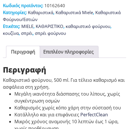
της
Κωδικός προϊόντος:
10162640
Miele
Κατηγορίες:
Καθαριστικά
,
Καθαριστικά Miele
,
Καθαριστικά
ποσότητα
Φούρνου/Εστιών
Ετικέτες:
MIELE
,
ΚΑΘΑΡΙΣΤΙΚΟ
,
καθαριστικό φούρνου
,
κουζίνα
,
σπρέι
,
σπρέι φούρνου
Περιγραφή
Επιπλέον πληροφορίες
Περιγραφή
Καθαριστικό φούρνου, 500 ml. Για τέλειο καθαρισμό και
ασφάλεια στη χρήση.
Μεγάλη ικανότητα διάσπασης του λίπους, χωρίς
συγκέντρωση οσμών
Καθαρισμός χωρίς κόπο χάρη στην σύστασή του
Κατάλληλο και για επιφάνειες
PerfectClean
Μικρός χρόνος αναμονής 10 λεπτών έως 1 ώρα,
χωρίς προθέρμανση