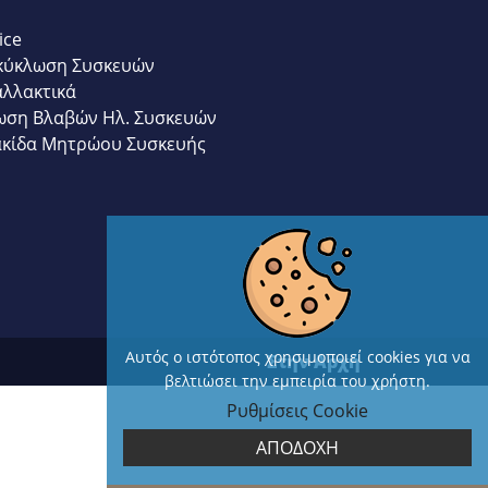
ice
κύκλωση Συσκευών
αλλακτικά
ωση Βλαβών Ηλ. Συσκευών
ακίδα Μητρώου Συσκευής
Αυτός ο ιστότοπος χρησιμοποιεί cookies για να
Στην Αρχή
βελτιώσει την εμπειρία του χρήστη.
Ρυθμίσεις Cookie
ΑΠΟΔΟΧΗ