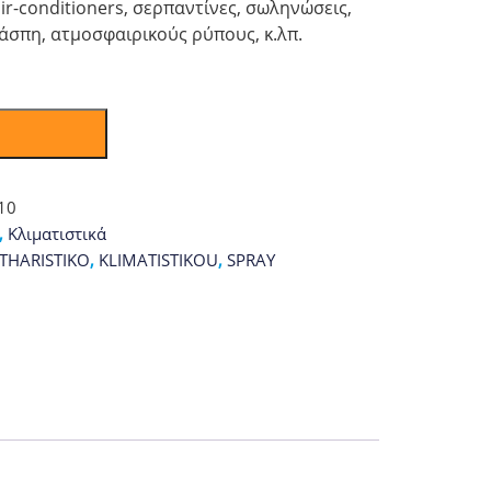
r-conditioners, σερπαντίνες, σωληνώσεις,
λάσπη, ατμοσφαιρικούς ρύπους, κ.λπ.
10
,
Κλιματιστικά
THARISTIKO
,
KLIMATISTIKOU
,
SPRAY