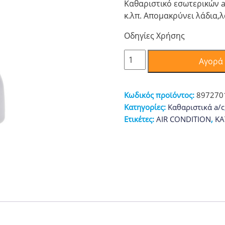
Καθαριστικό εσωτερικών ai
κ.λπ. Απομακρύνει λάδια,
Οδηγίες Χρήσης
Καθαριστικό
Αγορά
για
Air
Conditioner
Κωδικός προϊόντος:
897270
500ml
Κατηγορίες:
Καθαριστικά a/c
ποσότητα
Ετικέτες:
AIR CONDITION
,
KA