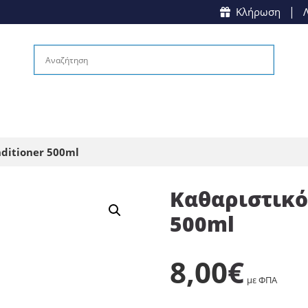
|
Κλήρωση
nditioner 500ml
Καθαριστικό 
500ml
8,00
€
με ΦΠΑ