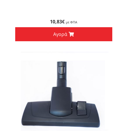
10,83
€
με ΦΠΑ
Αγορά