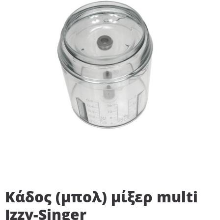
Κάδος (μπoλ) μίξερ multi
Ιzzy-Singer