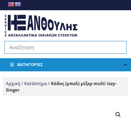
ΚΑΤΗΓΟΡΊΕΣ
Αρχική
/
Κατάστημα
/
Κάδος (μπoλ) μίξερ multi Ιzzy-
Singer