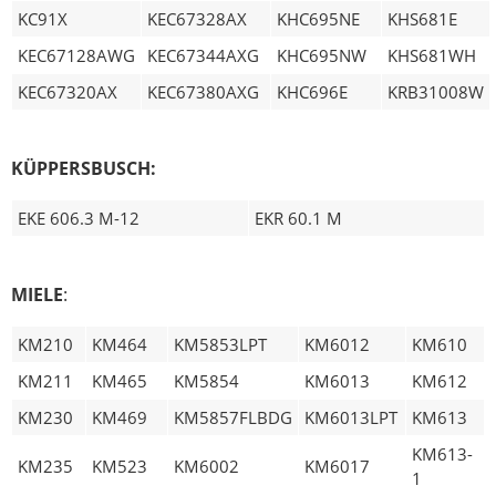
KC91X
KEC67328AX
KHC695NE
KHS681E
KEC67128AWG
KEC67344AXG
KHC695NW
KHS681WH
KEC67320AX
KEC67380AXG
KHC696E
KRB31008W
KÜPPERSBUSCH
:
EKE 606.3 M-12
EKR 60.1 M
MIELE
:
KM210
KM464
KM5853LPT
KM6012
KM610
KM211
KM465
KM5854
KM6013
KM612
KM230
KM469
KM5857FLBDG
KM6013LPT
KM613
KM613-
KM235
KM523
KM6002
KM6017
1