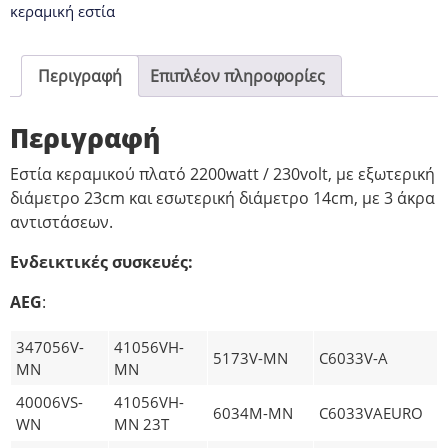
κεραμική εστία
Περιγραφή
Επιπλέον πληροφορίες
Περιγραφή
Εστία κεραμικού πλατό 2200watt / 230volt, με εξωτερική
διάμετρο 23cm και εσωτερική διάμετρο 14cm, με 3 άκρα
αντιστάσεων.
Ενδεικτικές συσκευές:
AEG
:
347056V-
41056VH-
5173V-MN
C6033V-A
MN
MN
40006VS-
41056VH-
6034M-MN
C6033VAEURO
WN
MN 23T