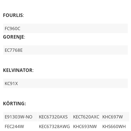
FOURLIS
:
FC960C
GORENJE
:
EC7768E
KELVINATOR
:
KC91X
KÖRTING:
E91303W-NO
KEC67320AXS
KECT620AXC
KHC697W
FEC244W
KEC67328AWG
KHC693NW
KHS660WH