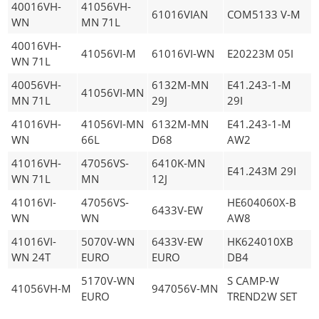
40016VH-
41056VH-
61016VIAN
COM5133 V-M
WN
MN 71L
40016VH-
41056VI-M
61016VI-WN
E20223M 05I
WN 71L
40056VH-
6132M-MN
E41.243-1-M
41056VI-MN
MN 71L
29J
29I
41016VH-
41056VI-MN
6132M-MN
E41.243-1-M
WN
66L
D68
AW2
41016VH-
47056VS-
6410K-MN
E41.243M 29I
WN 71L
MN
12J
41016VI-
47056VS-
HE604060X-B
6433V-EW
WN
WN
AW8
41016VI-
5070V-WN
6433V-EW
HK624010XB
WN 24T
EURO
EURO
DB4
5170V-WN
S CAMP-W
41056VH-M
947056V-MN
EURO
TREND2W SET