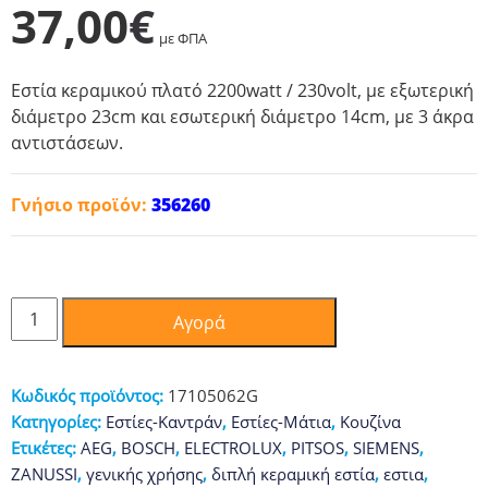
37,00
€
με ΦΠΑ
Εστία κεραμικού πλατό 2200watt / 230volt, με εξωτερική
διάμετρο 23cm και εσωτερική διάμετρο 14cm, με 3 άκρα
αντιστάσεων.
Γνήσιο προϊόν:
356260
Εστία
Αγορά
Κεραμική
EGO
Φ230/140mm
Κωδικός προϊόντος:
17105062G
(Διπλή)
Κατηγορίες:
Εστίες-Καντράν
,
Εστίες-Μάτια
,
Κουζίνα
ποσότητα
Ετικέτες:
AEG
,
BOSCH
,
ELECTROLUX
,
PITSOS
,
SIEMENS
,
ZANUSSI
,
γενικής χρήσης
,
διπλή κεραμική εστία
,
εστια
,