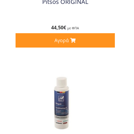
Pitsos ORIGINAL
44,50
€
με ΦΠΑ
Αγορά