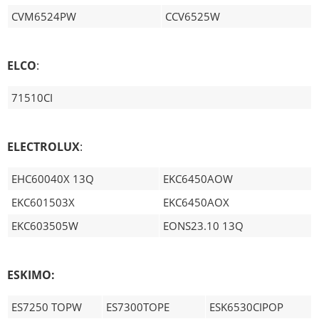
CVM6524PW
CCV6525W
ELCO
:
71510CI
ELECTROLUX
:
EHC60040X 13Q
EKC6450AOW
EKC601503X
EKC6450AOX
EKC603505W
EONS23.10 13Q
ESKIMO:
ES7250 TOPW
ES7300TOPE
ESK6530CIPOP