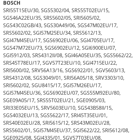
BOSCH
SRI55T15EU/30, SGS5302/04, SRS55T02EU/15,
SGS46A22EU/35, SRS5602/05, SRI5605/02,
SGS43C02GB/43, SGS30A49/06, SGS47M02EU/17,
SRS5602/02, SGI57M25EU/34, SRS5612/13,
SGI47M45EU/17, SGS6902EU/06, SGI4705EU/17,
SGS47M72EU/73, SGS6902EU/12, SGI6900EU/07,
SGI5912/03, SRS4312II/08, SGI46A05EU/35, SGS5662/22,
SRS45T78EU/17, SGV57T23EU/10, SGI4715EU/22,
SRI5600/02, SRV56A13/16, SGS6922/01, SGV5603/13,
SRS4312/08, SGS3049/01, SRI56A05/18, SRV3303/10,
SRI5602/02, SGU8415/17, SGI57M26EU/17,
SGI57M45EU/36, SGS6902EU/07, SGS55M92EU/80,
SGE09A05/17, SRS55T02EU/21, SGE0905/03,
SRI33E05EU/15, SRV5603EU/10, SGS43B58II/15,
SGS4032EU/13, SGS5622/17, SRI45T35EU/01,
SRS40E02EU/28, SRI5615/12, SRS43M02EU/28,
SRS5602/01, SGI57M45EU/37, SGI5622/22, SRI5612/08,
SGE0925/08, SGI4335/01, SGV57T03EU/08,