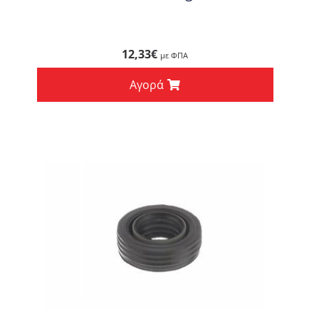
12,33
€
με ΦΠΑ
Αγορά