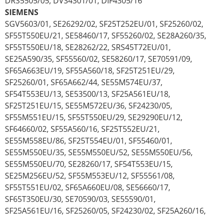
DRS5505/05, DVS4301/01, DIF4305/16
SIEMENS
SGV5603/01, SE26292/02, SF25T252EU/01, SF25260/02,
SF55T550EU/21, SE58460/17, SF55260/02, SE28A260/35,
SF55T550EU/18, SE28262/22, SRS45T72EU/01,
SE25A590/35, SF55560/02, SE58260/17, SE70591/09,
SF65A663EU/19, SF55A560/18, SF25T251EU/29,
SF25260/01, SF65A662/44, SE55M574EU/37,
SF54T553EU/13, SE53500/13, SF25A561EU/18,
SF25T251EU/15, SE55M572EU/36, SF24230/05,
SF55M551EU/15, SF55T550EU/29, SE29290EU/12,
SF64660/02, SF55A560/16, SF25T552EU/21,
SE55M558EU/86, SF25T554EU/01, SF55460/01,
SE55M550EU/35, SE55M550EU/52, SE55M550EU/56,
SE55M550EU/70, SE28260/17, SF54T553EU/15,
SE25M256EU/52, SF55M553EU/12, SF55561/08,
SF55T551EU/02, SF65A660EU/08, SE56660/17,
SF65T350EU/30, SE70590/03, SE55590/01,
SF25A561EU/16, SF25260/05, SF24230/02, SF25A260/16,