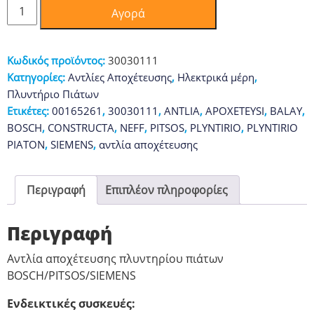
Αντλία
Αγορά
αποχέτευσης
πλυντ.
πιάτων
Κωδικός προϊόντος:
30030111
Bosch
Κατηγορίες:
Αντλίες Αποχέτευσης
,
Ηλεκτρικά μέρη
,
ποσότητα
Πλυντήριο Πιάτων
Ετικέτες:
00165261
,
30030111
,
ANTLIA
,
APOXETEYSI
,
BALAY
,
BOSCH
,
CONSTRUCTA
,
NEFF
,
PITSOS
,
PLYNTIRIO
,
PLYNTIRIO
PIATON
,
SIEMENS
,
αντλία αποχέτευσης
Περιγραφή
Επιπλέον πληροφορίες
Περιγραφή
Αντλία αποχέτευσης πλυντηρίου πιάτων
BOSCH/PITSOS/SIEMENS
Ενδεικτικές συσκευές: