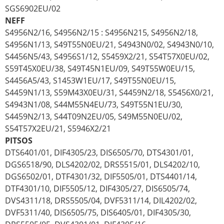
SGS6902EU/02
NEFF
S4956N2/16, S4956N2/15 : S4956N215, S4956N2/18,
S4956N1/13, S49T55N0EU/21, S4943N0/02, S4943N0/10,
S4456N5/43, S4956S1/12, S5459X2/21, S54T57X0EU/02,
S59T45X0EU/38, S49T45N1EU/09, S49T55W0EU/15,
S4456A5/43, S1453W1EU/17, S49T55N0EU/15,
S4459N1/13, S59M43X0EU/31, S4459N2/18, S5456X0/21,
S4943N1/08, S44M55N4EU/73, S49T55N1EU/30,
S4459N2/13, S44T09N2EU/05, S49M55N0EU/02,
S54T57X2EU/21, S5946X2/21
PITSOS
DTS6401/01, DIF4305/23, DIS6505/70, DTS4301/01,
DGS6518/90, DLS4202/02, DRS5515/01, DLS4202/10,
DGS6502/01, DTF4301/32, DIF5505/01, DTS4401/14,
DTF4301/10, DIF5505/12, DIF4305/27, DIS6505/74,
DVS4311/18, DRS5505/04, DVF5311/14, DIL4202/02,
DVF5311/40, DIS6505/75, DIS6405/01, DIF4305/30,