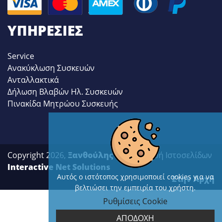
ΥΠΗΡΕΣΊΕΣ
Service
Ανακύκλωση Συσκευών
Ανταλλακτικά
Δήλωση Βλαβών Ηλ. Συσκευών
Πινακίδα Μητρώου Συσκευής
Copyright 2026,
Ξανθούλης
| Κατασκευή Ιστοσελίδων
Interactive Net Solutions
Αυτός ο ιστότοπος χρησιμοποιεί cookies για να
Στην Αρχή
βελτιώσει την εμπειρία του χρήστη.
Ρυθμίσεις Cookie
ΑΠΟΔΟΧΗ