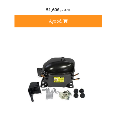
51,60
€
με ΦΠΑ
Αγορά