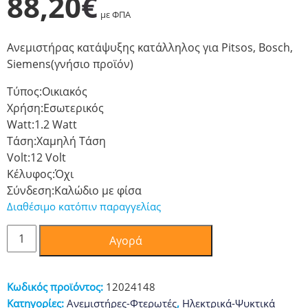
88,20
€
με ΦΠΑ
Ανεμιστήρας κατάψυξης κατάλληλος για Pitsos, Bosch,
Siemens(γνήσιο προϊόν)
Τύπος:
Οικιακός
Χρήση:
Εσωτερικός
Watt:
1.2 Watt
Τάση:
Χαμηλή Τάση
Volt:
12 Volt
Κέλυφος:
Όχι
Σύνδεση:
Καλώδιο με φίσα
Διαθέσιμο κατόπιν παραγγελίας
Ανεμιστήρας
Αγορά
κατάψυξης
Bosch
ORIGINAL
Κωδικός προϊόντος:
12024148
ποσότητα
Κατηγορίες:
Ανεμιστήρες-Φτερωτές
,
Ηλεκτρικά-Ψυκτικά