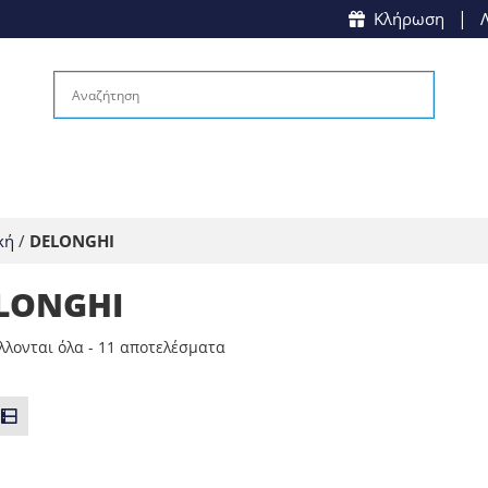
|
Κλήρωση
κή
/
DELONGHI
LONGHI
Sorted
λονται όλα - 11 αποτελέσματα
by
popularity