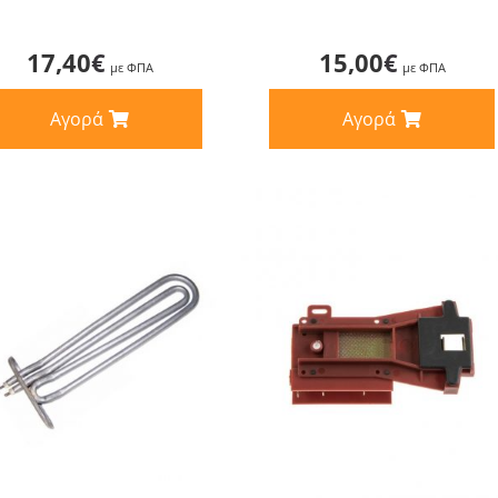
17,40
€
15,00
€
με ΦΠΑ
με ΦΠΑ
Αγορά
Αγορά