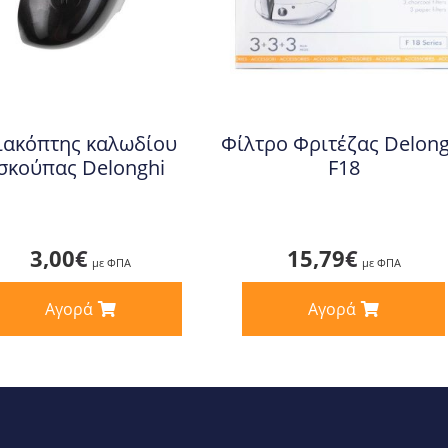
ιακόπτης καλωδίου
Φίλτρο Φριτέζας Delong
σκούπας Delonghi
F18
3,00
€
15,79
€
με ΦΠΑ
με ΦΠΑ
Αγορά
Αγορά