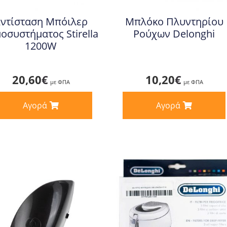
ντίσταση Μπόιλερ
Μπλόκο Πλυντηρίου
οσυστήματος Stirella
Ρούχων Delonghi
1200W
20,60
€
10,20
€
με ΦΠΑ
με ΦΠΑ
Αγορά
Αγορά