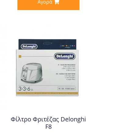
Αγορά
Φίλτρο Φριτέζας Delonghi
F8