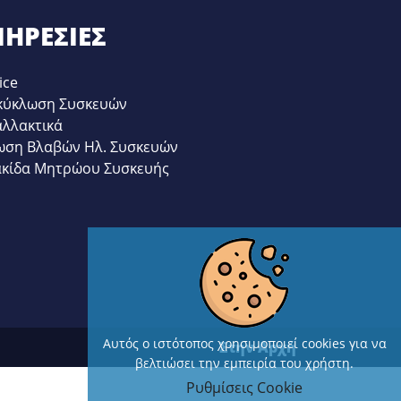
ΗΡΕΣΊΕΣ
ice
κύκλωση Συσκευών
αλλακτικά
ωση Βλαβών Ηλ. Συσκευών
ακίδα Μητρώου Συσκευής
Αυτός ο ιστότοπος χρησιμοποιεί cookies για να
Στην Αρχή
βελτιώσει την εμπειρία του χρήστη.
Ρυθμίσεις Cookie