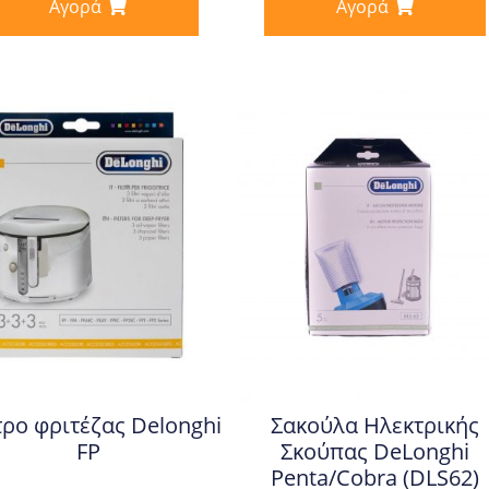
Αγορά
Αγορά
ρο φριτέζας Delonghi
Σακούλα Ηλεκτρικής
FP
Σκούπας DeLonghi
Penta/Cobra (DLS62)