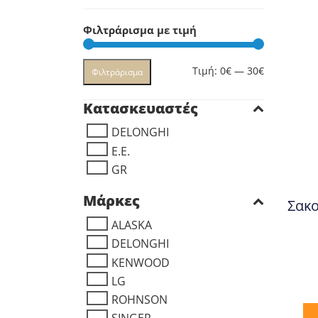
Φιλτράρισμα με τιμή
Ελάχιστη
Μέγιστη
Τιμή:
0€
—
30€
Φιλτράρισμα
τιμή
τιμή
Κατασκευαστές
DELONGHI
E.E.
GR
Μάρκες
Σακο
ALASKA
DELONGHI
KENWOOD
LG
ROHNSON