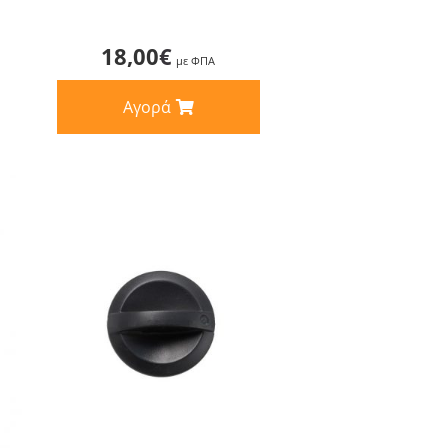
18,00
€
με ΦΠΑ
Αγορά