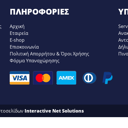
ΠΛΗΡΟΦΟΡΊΕΣ
ΥΠ
ς
Αρχική
Serv
Εταιρεία
Ανα
E-shop
Αντ
Επιοκοινωνία
Δήλ
Πολιτική Απορρήτου & Όροι Χρήσης
Πιν
Φόρμα Υπαναχώρησης
στοσελίδων
Interactive Net Solutions