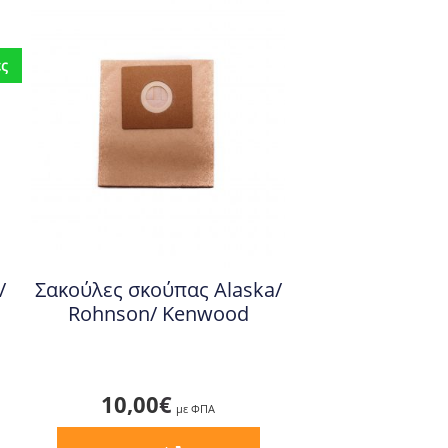
ες
/
Σακούλες σκούπας Alaska/
Rohnson/ Kenwood
10,00
€
με ΦΠΑ