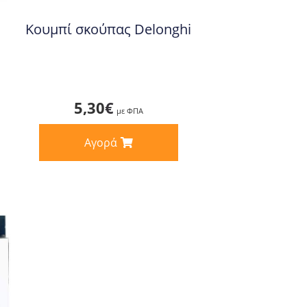
Κουμπί σκούπας Delonghi
5,30
€
με ΦΠΑ
Αγορά