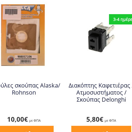
3-4 ημέρ
ύλες σκούπας Alaska/
Διακόπτης Καφετιέρας 
Rohnson
Ατμοσυστήματος /
Σκούπας Delonghi
10,00
€
5,80
€
με ΦΠΑ
με ΦΠΑ