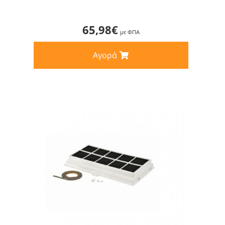
65,98
€
με ΦΠΑ
Αγορά