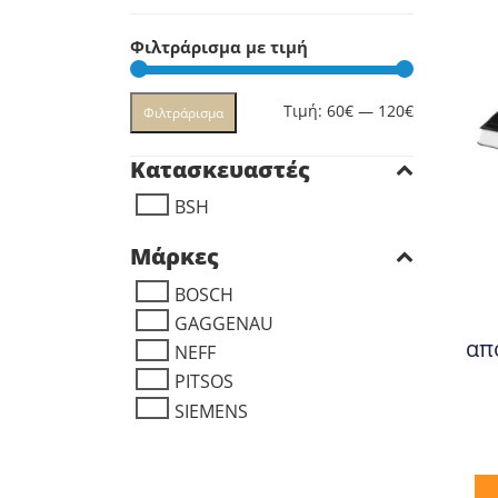
Φιλτράρισμα με τιμή
Ελάχιστη
Μέγιστη
Τιμή:
60€
—
120€
Φιλτράρισμα
τιμή
τιμή
Κατασκευαστές
BSH
Μάρκες
BOSCH
GAGGENAU
απ
NEFF
PITSOS
SIEMENS