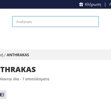
|
Κλήρωση
κή
/
ANTHRAKAS
THRAKAS
Sorted
λονται όλα - 7 αποτελέσματα
by
popularity