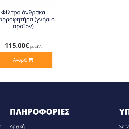
Φίλτρο άνθρακα
ορροφητήρα (γνήσιο
προϊόν)
115,00
€
με ΦΠΑ
Αγορά
ΠΛΗΡΟΦΟΡΊΕΣ
ΥΠ
ς
Αρχική
Serv