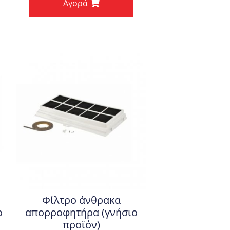
Αγορά
68,20€.
είναι:
63,70€.
Φίλτρο άνθρακα
ο
απορροφητήρα (γνήσιο
προϊόν)