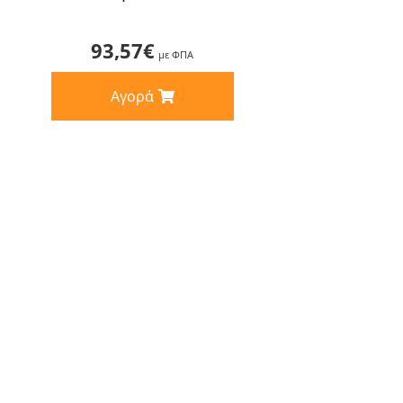
93,57
€
με ΦΠΑ
Αγορά