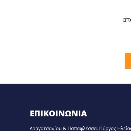
απ
ΕΠΙΚΟΙΝΩΝΊΑ
Δραγατσανίου & Παπαφλέσσα, Πύργος Ηλεία