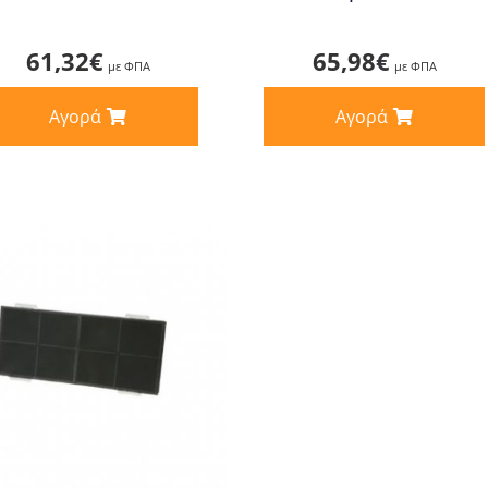
61,32
€
65,98
€
με ΦΠΑ
με ΦΠΑ
Αγορά
Αγορά