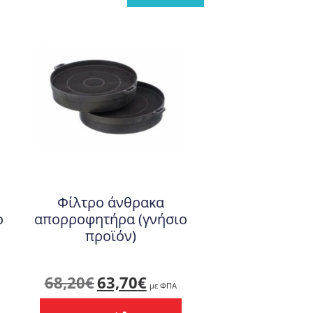
Φίλτρο άνθρακα
ο
απορροφητήρα (γνήσιο
προϊόν)
Original
Η
68,20
€
63,70
€
με ΦΠΑ
price
τρέχουσα
was:
τιμή