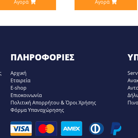
Αγορά
Αγορά
 ΝΕΡΟΎ ΨΥΓΕΊΟΥ
ΠΛΗΡΟΦΟΡΊΕΣ
ΥΠ
ς
Αρχική
Serv
Εταιρεία
Ανα
E-shop
Αντ
Επιοκοινωνία
Δήλ
Πολιτική Απορρήτου & Όροι Χρήσης
Πιν
Φόρμα Υπαναχώρησης