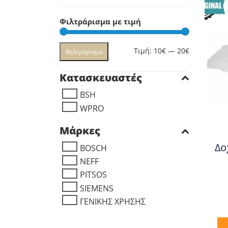
Φιλτράρισμα με τιμή
Ελάχιστη
Μέγιστη
Τιμή:
10€
—
20€
Φιλτράρισμα
τιμή
τιμή
Κατασκευαστές
BSH
WPRO
Μάρκες
Δο
BOSCH
NEFF
PITSOS
SIEMENS
ΔΟΧΕΊΑ
ΓΕΝΙΚΗΣ ΧΡΗΣΗΣ
ΡΑΚΌΡ 
ΣΩΛΉΝΕ