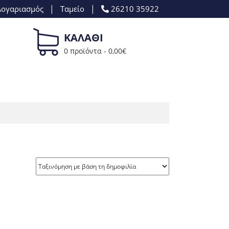
|
|
Λογαριασμός
Ταμείο
26210 35922
ΚΑΛΑΘΙ
0 προϊόντα -
0,00
€
ΔΙΆΦΟΡΑ ΠΛΑΣΤΙΚΆ ΜΈΡΗ
ΚΟΥΜΠΙΆ ΨΥΓΕΊΟΥ
ΛΑΒΈΣ ΨΥΓΕΊΟΥ
ΛΆΣΤΙΧΑ ΠΌΡΤΑΣ ΨΥΓΕΊΟΥ
ΜΕΝΤΕΣΈΔΕΣ ΨΥΓΕΊΟΥ
ΜΟΝΏΣΕΙΣ ΨΥΓΕΊΟΥ
ΡΆΦΙΑ ΠΌΡΤΑΣ