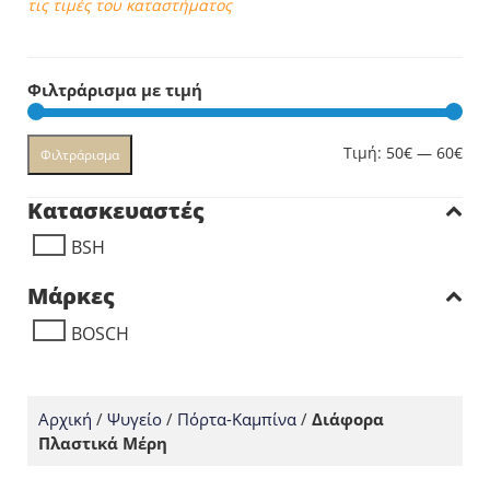
τις τιμές του καταστήματος
Φιλτράρισμα με τιμή
Ελά
Μέγ
Τιμή:
50€
—
60€
Φιλτράρισμα
τιμ
τιμ
Κατασκευαστές
BSH
Μάρκες
BOSCH
Αρχική
/
Ψυγείο
/
Πόρτα-Καμπίνα
/
Διάφορα
Πλαστικά Μέρη