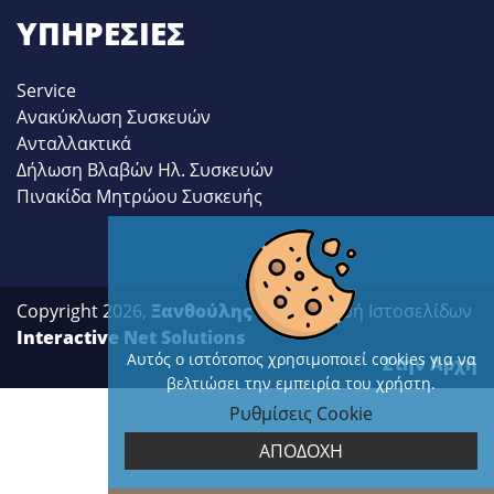
ΥΠΗΡΕΣΊΕΣ
Service
Ανακύκλωση Συσκευών
Ανταλλακτικά
Δήλωση Βλαβών Ηλ. Συσκευών
Πινακίδα Μητρώου Συσκευής
Copyright 2026,
Ξανθούλης
| Κατασκευή Ιστοσελίδων
Interactive Net Solutions
Αυτός ο ιστότοπος χρησιμοποιεί cookies για να
Στην Αρχή
βελτιώσει την εμπειρία του χρήστη.
Ρυθμίσεις Cookie
ΑΠΟΔΟΧΗ