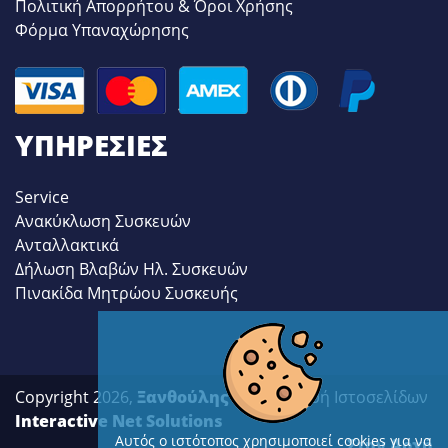
Πολιτική Απορρήτου & Όροι Χρήσης
Φόρμα Υπαναχώρησης
ΥΠΗΡΕΣΊΕΣ
Service
Ανακύκλωση Συσκευών
Ανταλλακτικά
Δήλωση Βλαβών Ηλ. Συσκευών
Πινακίδα Μητρώου Συσκευής
Copyright 2026,
Ξανθούλης
| Κατασκευή Ιστοσελίδων
Interactive Net Solutions
Αυτός ο ιστότοπος χρησιμοποιεί cookies για να
Στην Αρχή