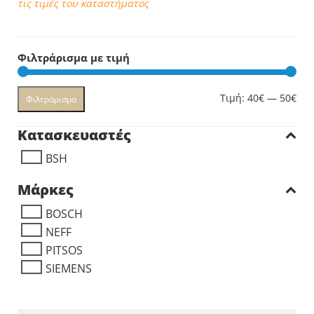
τις τιμές του καταστήματος
Φιλτράρισμα με τιμή
Ελά
Μέγ
Τιμή:
40€
—
50€
Φιλτράρισμα
τιμ
τιμ
Κατασκευαστές
BSH
Μάρκες
BOSCH
NEFF
PITSOS
SIEMENS