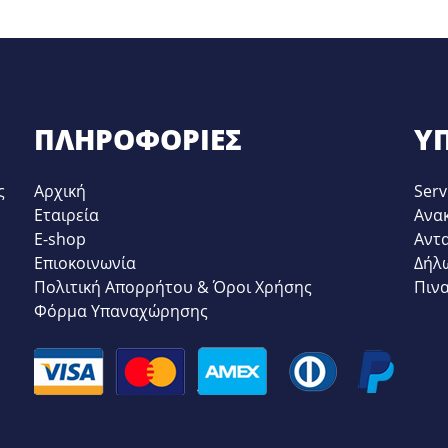
Σ Π.Π.
ΜΟΤΈΡ
ΈΣ ΜΟΤΈΡ
ΠΙΕΣΟΣΤΆΤΕΣ
ΠΛΑΚΈΤΕΣ
ΙΚΆ ΜΈΡΗ
ΠΥΚΝΩΤΈΣ
ΊΔΕΣ
ΧΡΟΝΟΔΙΑΚΌΠΤΕΣ
ΠΛΗΡΟΦΟΡΊΕΣ
ΥΠ
ΣΕΙΣ
ΨΎΚΤΡΕΣ-ΚΑΡΒΟΥΝΆΚΙΑ
Σ ΑΠΟΧΈΤΕΥΣΗΣ
ΚΆΔΟΣ
ς
Αρχική
Serv
Σ Π.Π.
Εταιρεία
Ανα
ΤΆΚΙΑ-ΠΛΗΚΤΡΟΔΙΑΚΌΠΤΕΣ
ΑΜΟΡΤΙΣΈΡ
E-shop
Αντ
ΑΝΑΔΕΥΤΉΡΕΣ ΤΥΜΠΆΝΟΥ
Επιοκοινωνία
Δήλ
ΤΕΣ ΠΌΡΤΑΣ (ΜΠΛΌΚΑ)
ΆΞΟΝΕΣ-ΥΠΟΔΟΧΕΊΣ
Πολιτική Απορρήτου & Όροι Χρήσης
Πιν
-ΘΕΡΜΙΚΆ
ΕΛΑΤΉΡΙΑ
Φόρμα Υπαναχώρησης
ΤΆΤΕΣ-ΛΙΤΡΟΜΕΤΡΗΤΈΣ
ΙΜΆΝΤΕΣ
Σ Π.Π.
ΚΆΔΟΙ-ΑΝΤΊΒΑΡΑ
ΙΑΚΌΠΤΕΣ
ΡΟΥΛΕΜΆΝ
ΙΚΆ-ΜΗΧΑΝΙΚΆ ΜΈΡΗ
ΤΡΟΧΑΛΊΕΣ
ΤΣΙΜΟΎΧΕΣ
ΩΤΈΣ-ΛΑΒΎΡΙΝΘΟΙ