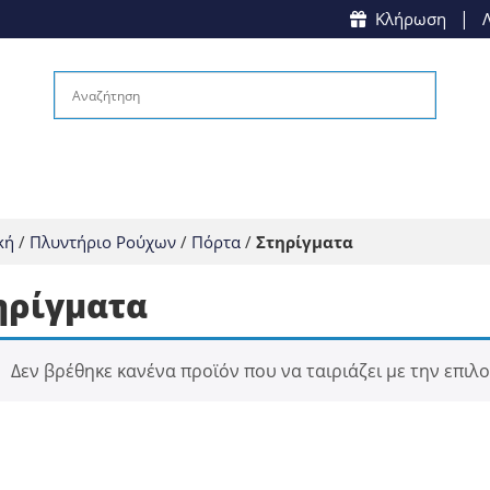
|
Κλήρωση
κή
/
Πλυντήριο Ρούχων
/
Πόρτα
/
Στηρίγματα
 ΠΛΎΣΕΩΣ (ΜΟΤΈΡ)
ΗΛΕΚΤΡΙΚΆ ΜΈΡΗ
ηρίγματα
 ΜΟΤΈΡ
ΑΝΤΙΣΤΆΣΕΙΣ
ΠΛ.ΠΙΆΤΩΝ
ΒΑΛΒΊΔΕΣ
Δεν βρέθηκε κανένα προϊόν που να ταιριάζει με την επιλο
Σ Π.Π.
ΔΙΑΚΟΠΤΆΚΙΑ
ΆΝ Π.Π.
ΔΙΑΚΌΠΤΕΣ ΠΌΡΤΑΣ(ΜΠΛΌΚΑ)
ΡΟΙ ΜΟΤΈΡ
ΘΕΡΜΟΣΤΆΤΕΣ
ΕΣ Π.Π.
ΚΑΛΏΔΙΑ-ΚΛΈΜΕΣ