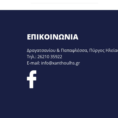
ΦΛΆΝΤΖΕ
ΦΤΕΡΩΤ
ΗΛΕΚΤΡ
ΑΕΡΟΠΑΓ
ΕΠΙΚΟΙΝΩΝΊΑ
ΑΝΤΙΣΤΆ
ΑΝΤΛΊΕ
Δραγατσανίου & Παπαφλέσσα, Πύργος Ηλεία
ΒΑΛΒΊΔΕ
Τηλ.: 26210 35922
ΔΙΑΚΟΠ
E-mail: info@xanthoulhs.gr
Π.Π.
ΔΙΑΚΌΠ
ΚΛΊΞΟΝ
ΠΙΕΣΟΣ
ΠΛΑΚΈΤΕ
ΧΡΟΝΟΔ
ΥΔΡΑΥΛ
ΑΦΑΛΑΤ