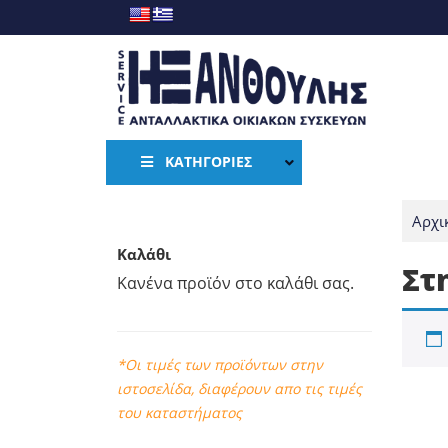
ΚΑΤΗΓΟΡΊΕΣ
Αρχι
Καλάθι
ΑΝΤΛΊΑ
Στ
Κανένα προϊόν στο καλάθι σας.
ΛΆΣΤΙΧΑ
ΜΟΤΈΡ 
ΠΥΚΝΩΤΈ
*Οι τιμές των προϊόντων στην
ΡΟΥΛΕΜ
ιστοσελίδα, διαφέρουν απο τις τιμές
ΣΑΛΊΓΚΑ
του καταστήματος
ΤΣΙΜΟΎΧ