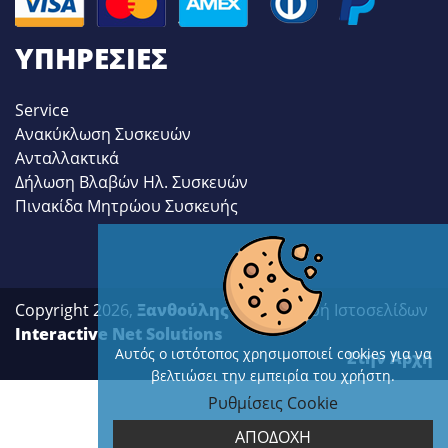
ΥΠΗΡΕΣΊΕΣ
Service
Ανακύκλωση Συσκευών
Ανταλλακτικά
Δήλωση Βλαβών Ηλ. Συσκευών
Πινακίδα Μητρώου Συσκευής
Copyright 2026,
Ξανθούλης
| Κατασκευή Ιστοσελίδων
Interactive Net Solutions
Αυτός ο ιστότοπος χρησιμοποιεί cookies για να
Στην Αρχή
βελτιώσει την εμπειρία του χρήστη.
Ρυθμίσεις Cookie
ΑΠΟΔΟΧΗ