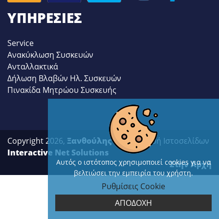
ΥΠΗΡΕΣΊΕΣ
Service
Ανακύκλωση Συσκευών
Ανταλλακτικά
Δήλωση Βλαβών Ηλ. Συσκευών
Πινακίδα Μητρώου Συσκευής
Copyright 2026,
Ξανθούλης
| Κατασκευή Ιστοσελίδων
Interactive Net Solutions
Αυτός ο ιστότοπος χρησιμοποιεί cookies για να
Στην Αρχή
βελτιώσει την εμπειρία του χρήστη.
Ρυθμίσεις Cookie
ΑΠΟΔΟΧΗ