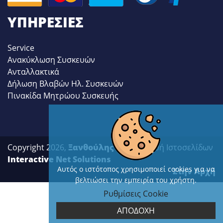
ΥΠΗΡΕΣΊΕΣ
Service
Ανακύκλωση Συσκευών
Ανταλλακτικά
Δήλωση Βλαβών Ηλ. Συσκευών
Πινακίδα Μητρώου Συσκευής
Copyright 2026,
Ξανθούλης
| Κατασκευή Ιστοσελίδων
Interactive Net Solutions
Αυτός ο ιστότοπος χρησιμοποιεί cookies για να
Στην Αρχή
βελτιώσει την εμπειρία του χρήστη.
Ρυθμίσεις Cookie
ΑΠΟΔΟΧΗ