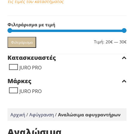
τις τιμές του καταστήματος
Φιλτράρισμα με τιμή
Ελά
Μέγ
Τιμή:
20€
—
30€
Φιλτράρισμα
τιμ
τιμ
Κατασκευαστές
JURO PRO
Μάρκες
JURO PRO
Αρχική
/
Αφύγρανση
/
Αναλώσιμα αφυγραντήρων
Αναλώσιμα