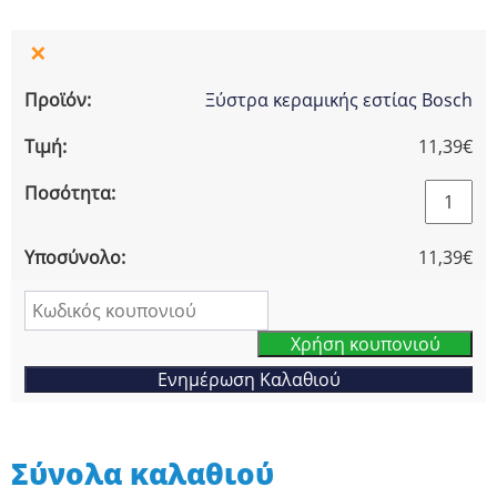
×
Ξύστρα κεραμικής εστίας Bosch
11,39
€
Ξύστρα
κεραμικ
εστίας
11,39
€
Bosch
ποσότη
Κο
Χρήση κουπονιού
Ενημέρωση Καλαθιού
Σύνολα καλαθιού