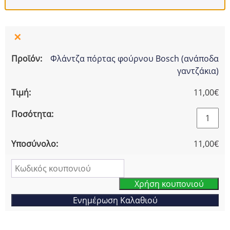
×
Φλάντζα πόρτας φούρνου Bosch (ανάποδα
γαντζάκια)
11,00
€
Φλάντζ
πόρτας
φούρνο
11,00
€
Bosch
(ανάποδ
Κο
γαντζάκι
Χρήση κουπονιού
ποσότη
Ενημέρωση Καλαθιού